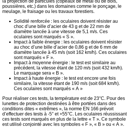
la projection de particules (copeaux de métal ou de bois,
poussières, etc.) dans les domaines comme le ponçage, le
meulage, le fraisage ou les travaux forestiers.
Solidité renforcée : les oculaires doivent résister au
choc d’une bille d’acier de 43 g et de 22 mm de
diamètre lancée à une vitesse de 5,1 m/s. Ces
oculaires sont marqués « S ».
Impact à faible énergie : les oculaires doivent résister
au choc d’une bille d’acier de 0,86 g et de 6 mm de
diamètre lancée à 45 m/s (soit 162 km/h). Ces oculaires
sont marqués « F ».
Impact à moyenne énergie : le test est similaire au
précédent, la vitesse étant de 120 m/s (soit 432 km/h).
Le marquage sera « B ».
Impact à haute énergie : le test est encore une fois
similaire, la vitesse étant de 190 m/s (soit 684 km/h).
Ces oculaires sont marqués « A »
Pour réaliser ces tests, la température est de 23°C. Pour des
lunettes de protection destinées à être portées dans des
conditions dites « extrêmes », la norme EN 166 prévoit
d’effectuer des tests à -5° et +55°C. Les oculaires réussissant
ces tests sont marqués en plus de la lettre « T ». Ce symbole
est utilisé conjointé avec les symboles « F », « B » ou « A ».