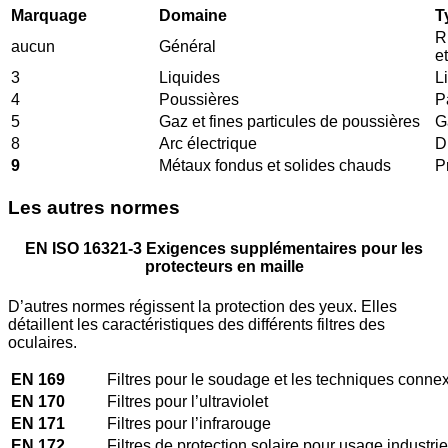
Marquage
Domaine
T
R
aucun
Général
e
3
Liquides
L
4
Poussières
P
5
Gaz et fines particules de poussières
G
8
Arc électrique
D
9
Métaux fondus et solides chauds
P
Les autres normes
EN ISO 16321-3 Exigences supplémentaires pour les
protecteurs en maille
D’autres normes régissent la protection des yeux. Elles
détaillent les caractéristiques des différents filtres des
oculaires.
EN 169
Filtres pour le soudage et les techniques conne
EN 170
Filtres pour l’ultraviolet
EN 171
Filtres pour l’infrarouge
EN 172
Filtres de protection solaire pour usage industrie