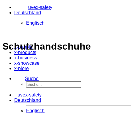
uvex-safety
Deutschland
Englisch
Schutzhandschuhe
x-people
x-products
x-business
x-showcase
x-plore
Suche
uvex-safety
Deutschland
Englisch