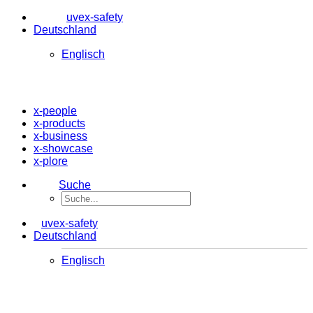
uvex-safety
Deutschland
Englisch
x-people
x-products
x-business
x-showcase
x-plore
Suche
uvex-safety
Deutschland
Englisch