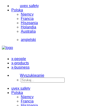
uvex safety
Polska
Niemcy
Francja
Hiszpania
Holandia
Australia
angielski
x-people
x-products
x-business
Wyszukiwanie
uvex safety
Polska
Niemcy
Francja
Hiszpania