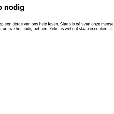
p nodig
eer op een derde van ons hele leven. Slaap is één van onze men
aarom we het nodig hebben. Zeker is wel dat slaap essentieel is
en gifstoffen worden afgebroken en afgevoerd.
n de dag en onze geest ontspant.
vergelijkbaar was met de dood. Tegenwoordig weten we dat onze 
sen zich in hun slaap niet bewust zijn van hun omgeving, is het l
nomen en kan worden gecategoriseerd in termen van relevantie.
ilt, hoe stil ook.