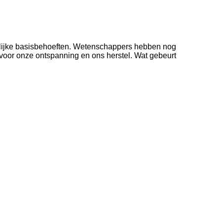
selijke basisbehoeften. Wetenschappers hebben nog
 voor onze ontspanning en ons herstel. Wat gebeurt
hersenen tijdens de slaap uiterst actief zijn. In
ichaam in feite in staat zijn zintuigen te gebruiken
 Moeders worden bijvoorbeeld niet gewekt door