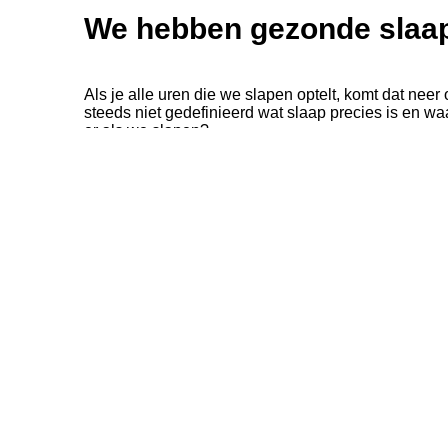
We hebben gezonde slaa
Als je alle uren die we slapen optelt, komt dat n
steeds niet gedefinieerd wat slaap precies is en w
er als we slapen?
Ons immuunsysteem wordt geactiveerd.
Spieren worden geregenereerd.
Wonden genezen.
Stofwisselingsproducten, beschadigde cellen 
Huid en haar groeien.
Onze hersenen verwerken onze ervaringen va
Ons geheugen wordt sterker.
Wat we weten over slaap
Vroeger dachten we dat slaap een toestand was die 
tegenstelling tot eerdere veronderstellingen dat men
tijdens de slaap: externe informatie wordt waarge
straatlawaai, maar worden wel wakker als hun kind hu