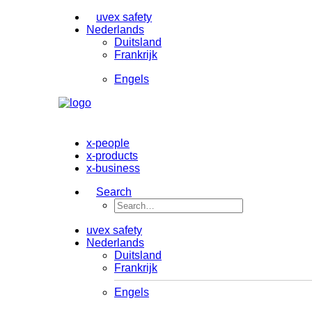
uvex safety
Nederlands
Duitsland
Frankrijk
Engels
x-people
x-products
x-business
Search
uvex safety
Nederlands
Duitsland
Frankrijk
Engels