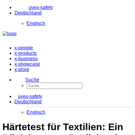
uvex-safety
Deutschland
Englisch
x-people
x-products
x-business
x-showcase
x-plore
Suche
uvex-safety
Deutschland
Englisch
Härtetest für Textilien: Ein