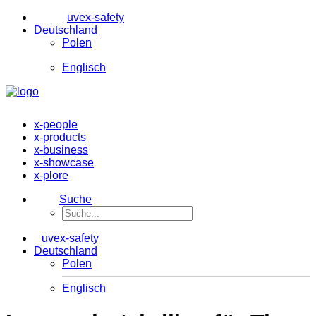
uvex-safety
Deutschland
Polen
Englisch
x-people
x-products
x-business
x-showcase
x-plore
Suche
uvex-safety
Deutschland
Polen
Englisch