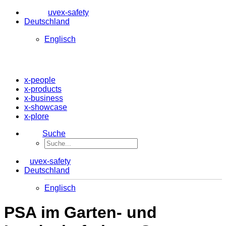
uvex-safety
Deutschland
Englisch
x-people
x-products
x-business
x-showcase
x-plore
Suche
uvex-safety
Deutschland
Englisch
PSA im Garten- und