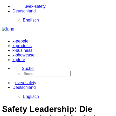
uvex-safety
Deutschland
Englisch
x-people
x-products
x-business
x-showcase
x-plore
Suche
uvex-safety
Deutschland
Englisch
Safety Leadership: Die