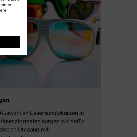
gen
 Auswahl an Laserschutzkurzen in
Präsenzformaten sorgen wir dafür,
sicheren Umgang mit