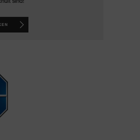
hult sind!
KEN