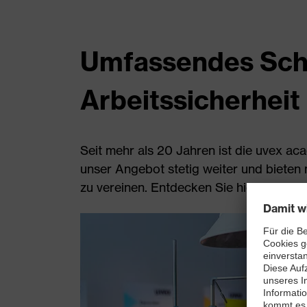
Umfassendes Schu
Arbeitssicherheit
Seit mehr als 20 Jahren ist die uvex ac
unser Angebot stetig weiter und bieten 
zu vereinen. Entdecken Sie hier unser v