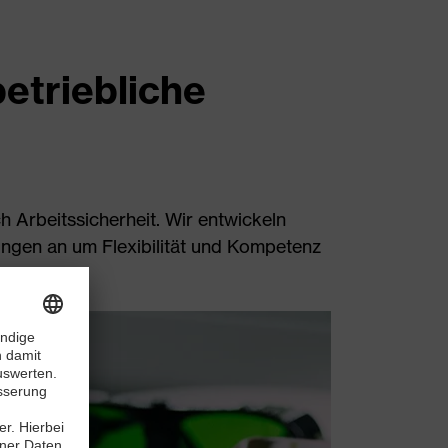
etriebliche
h Arbeitssicherheit. Wir entwickeln
ungen an um Flexibilität und Kompetenz