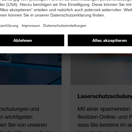
Laserschutzschulun
tzschulungen und
Mit einer spannenden
en wichtigsten
flexiblen Online- und 
nen Sie von unseren
dass Sie bestens im 