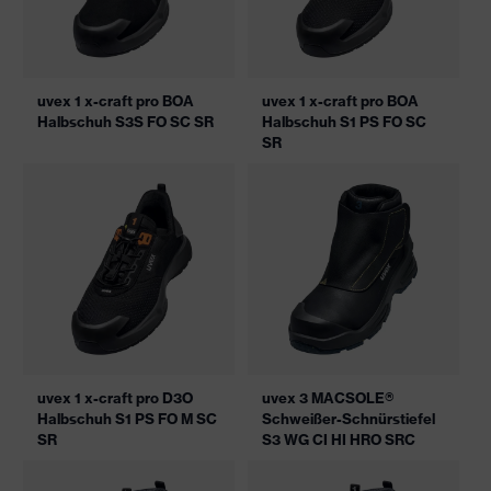
uvex 1 x-craft pro BOA
uvex 1 x-craft pro BOA
Halbschuh S3S FO SC SR
Halbschuh S1 PS FO SC
SR
uvex 1 x-craft pro D3O
uvex 3 MACSOLE®
Halbschuh S1 PS FO M SC
Schweißer-Schnürstiefel
SR
S3 WG CI HI HRO SRC