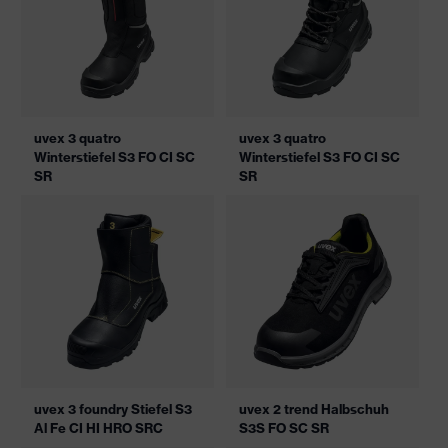
uvex 3 quatro
uvex 3 quatro
Winterstiefel S3 FO CI SC
Winterstiefel S3 FO CI SC
SR
SR
uvex 3 foundry Stiefel S3
uvex 2 trend Halbschuh
Al Fe CI HI HRO SRC
S3S FO SC SR