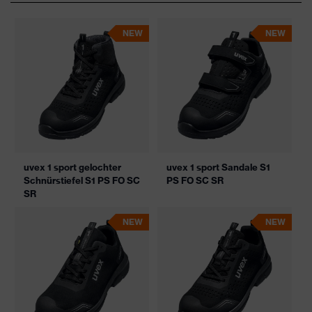
NEW
NEW
uvex 1 sport gelochter
uvex 1 sport Sandale S1
Schnürstiefel S1 PS FO SC
PS FO SC SR
SR
NEW
NEW