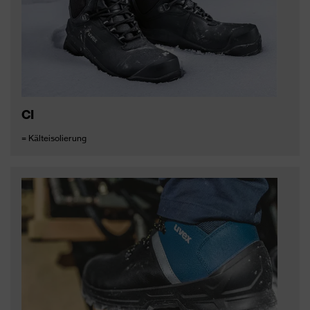
CI
= Kälteisolierung