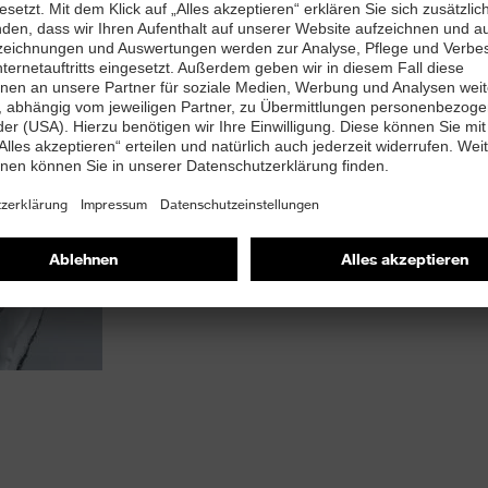
Die uvex Feinstaub-Filter-Technologie sorgt f
besonders hohe Staubbelastung ("D" - Dol
Masken eine sehr lange Standzeit und behalte
überdurchschnittlichen Atemwiderstandswert