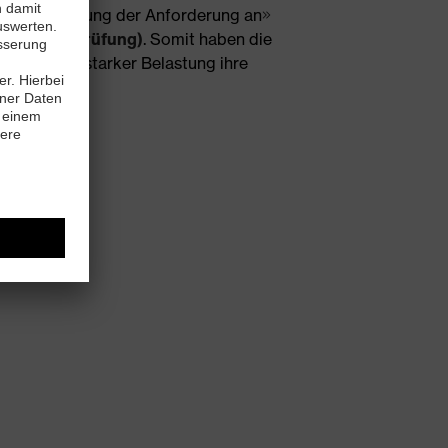
ür die Erfüllung der Anforderung an
omitstaubprüfung)
. Somit haben die
n auch bei starker Belastung ihre
e.