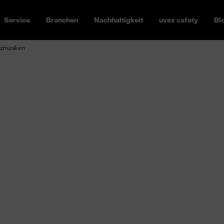
Service
Branchen
Nachhaltigkeit
uvex safety
Bl
tzmasken
Atemschutz