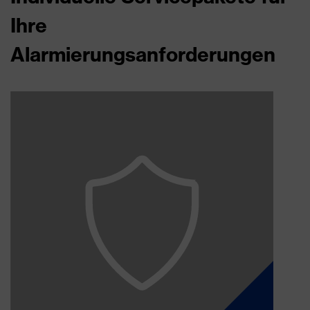
Ihre
Alarmierungsanforderungen
Fürst Sicherheit​
24/7 Notruf-Leitstelle​ von
​Komplettes Alarm- und
Gerätemanagement​
Indoor-Lokalisierung