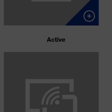
Active
​ Alarmierung​
Gerät-zu-Gerät
Automatische Alarmierung zwischen den
Geräten​
Indoor-Lokalisierung