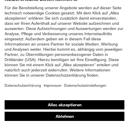
Wach- & Sicherheitsgewerbe
Bei Instandhaltungs-, Wartungs-,
Kontroll- oder Reparatur-Arbeiten
Arbeit im Außendienst oder als
technische Fachkraft