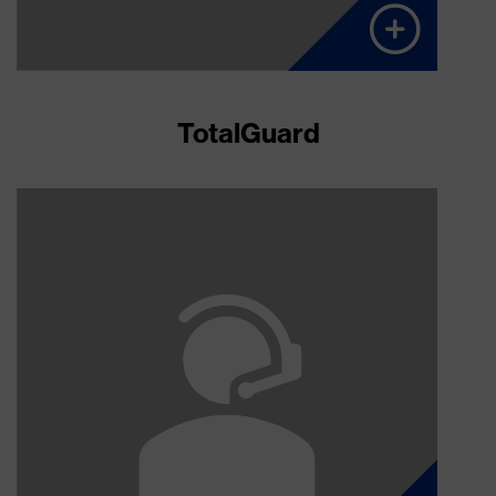
TotalGuard
Kunden
SOS-Portal des
Aktive Alarmbearbeitung durch eigenes
Personal​
Indoor-Lokalisierung