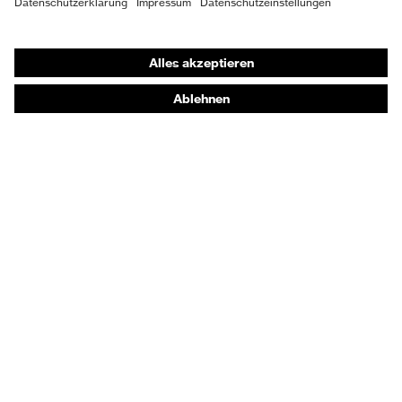
Shops
Online-Shop für B2B-Kunden
Online-Shop für Personaldienstleister
Online-Shop für Laserschutzprodukte
uvex Optik Shop Fürth
E | 3 Store
Kaufberatung