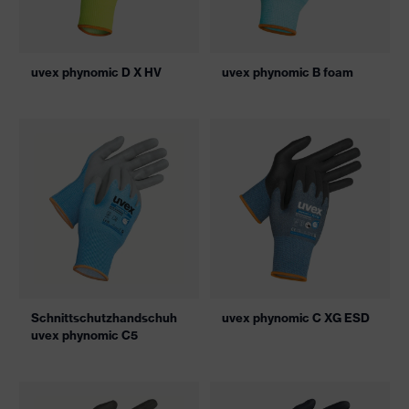
uvex phynomic D X HV
uvex phynomic B foam
Schnittschutzhandschuh
uvex phynomic C XG ESD
uvex phynomic C5