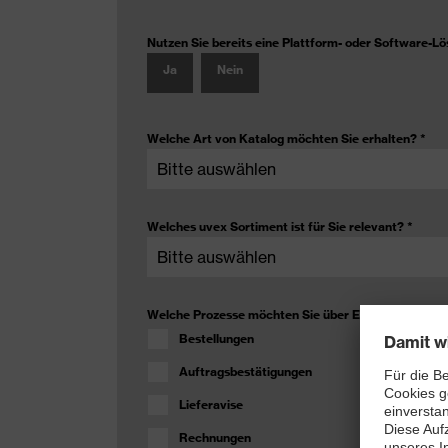
Nutzen Sie bereits eine Plattform- oder Software-L
Ja
Nein
Welche Art von Katalog möchten Sie erhalten?
*
Welches uvex Sortiment ist für Sie relevant?
*
Welche Prozesse möchten Sie über E-Procurement 
Bestellungen
Auftragsbestätigungen
Lieferavise
Rechnungen