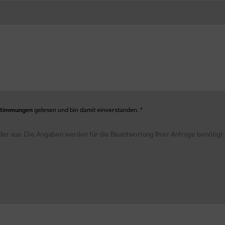
stimmungen
gelesen und bin damit einverstanden.
*
elder aus. Die Angaben werden für die Beantwortung Ihrer Anfrage benötigt