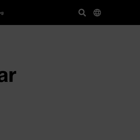
og
ar