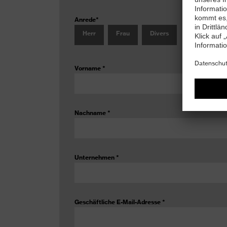
Anrede
*
Herr
Frau
Divers
Vorname
*
Nachname
*
Unternehmen
*
Geschäftliche E-Mail-Adresse
*