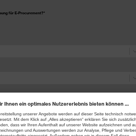
ösung für E-Procurement?
*
mit uvex abwickeln?