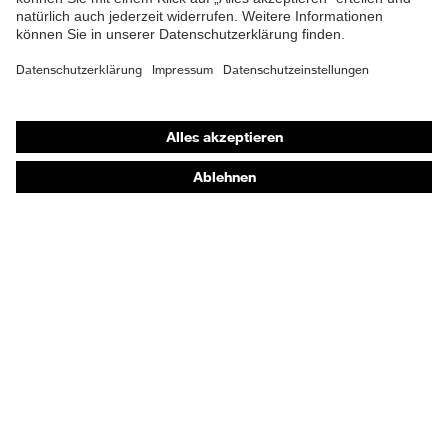
Shops
Online-Shop für B2B-Kunden
Online-Shop für Personaldienstleister
Online-Shop für Laserschutzprodukte
uvex Optik Shop Fürth
E | 3 Store
Kaufberatung
Händlersuche
Orthopädische Bestellungen
Noch Fragen zum Kauf?