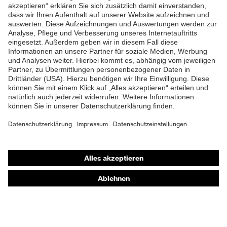
Material
Schaumstoff (Memory
ZUM NEWSLETTER ANMELDEN
Kapselpolster
Foam)
EN 352-8:2020, EN 352-
Norm
1:2020, EN 352-3:2020, EN
352-6:2020, EN 352-4:2020
Shops
Online-Shop für B2B-Kunden
Online-Shop für Personaldienstleister
Online-Shop für Laserschutzprodukte
uvex Optik Shop Fürth