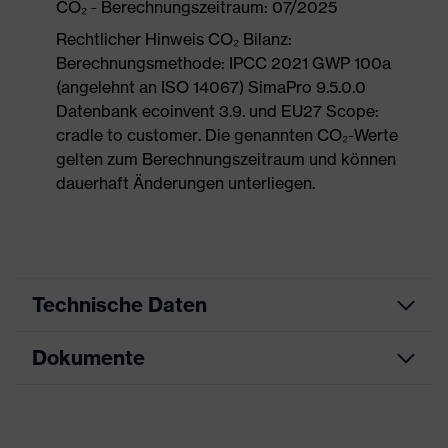
CO₂ - Berechnungszeitraum: 07/2025
Rechtlicher Hinweis CO₂ Bilanz:
Berechnungsmethode: IPCC 2021 GWP 100a
(angelehnt an ISO 14067) SimaPro 9.5.0.0
Datenbank ecoinvent 3.9. und EU27 Scope:
cradle to customer. Die genannten CO₂-Werte
gelten zum Berechnungszeitraum und können
dauerhaft Änderungen unterliegen.
Technische Daten
Dokumente
Produktart
Korrektionsschutzbrille
Produkttyp
Fassung ohne Scheiben
Datenblatt
Produktfamilie
uvex KSB