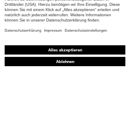
Shops
Online-Shop für B2B-Kunden
Online-Shop für Personaldienstleister
Online-Shop für Laserschutzprodukte
uvex Optik Shop Fürth
E | 3 Store
Kaufberatung
Händlersuche
Orthopädische Bestellungen