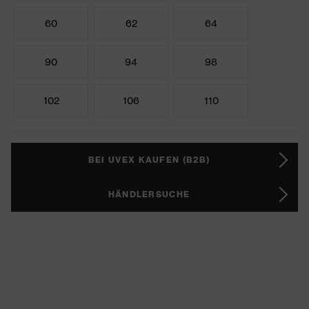
60
62
64
90
94
98
102
106
110
BEI UVEX KAUFEN (B2B)
HÄNDLERSUCHE