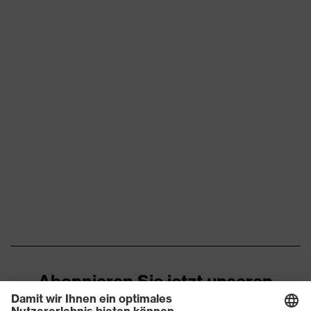
Ausstattung
Stretcheinsätze, Träger,
Verstellbarer Gummizug im
Bund, Vielzahl an Taschen,
teilweise mit Patte
Eignung für
explosiv, staubig, trocken
Arbeitsumgebung
Flächengewicht
345
Oberstoff 1
Flammhemmende
permanent schwer
Eigenschaften
entflammbar ausgerüstet
Marketingfarbe
kornblau
Material
antistatische Fasern,
Oberstoff 1
Baumwolle, Polyester
Abonnieren Sie jetzt unseren
Newsletter
Material
50 % Baumwolle, 49 %