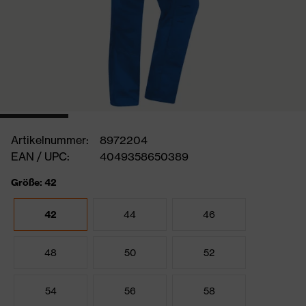
Artikelnummer:
8972204
EAN / UPC:
4049358650389
Größe: 42
42
44
46
48
50
52
54
56
58