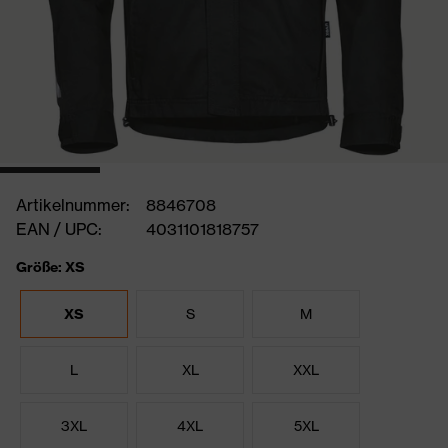
Artikelnummer:
8846708
EAN / UPC:
4031101818757
Größe: XS
XS
S
M
L
XL
XXL
3XL
4XL
5XL