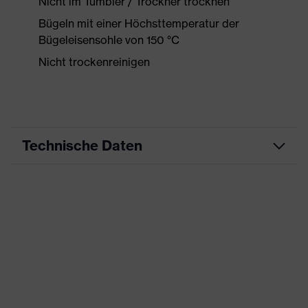
Nicht im Tumbler / Trockner trocknen
Bügeln mit einer Höchsttemperatur der
Bügeleisensohle von 150 °C
Nicht trockenreinigen
Technische Daten
Produktart
Arbeitskleidung
Produkttyp
Jacke
Produktart
-
Untertypen
Produktfamilie
uvex syneXXo