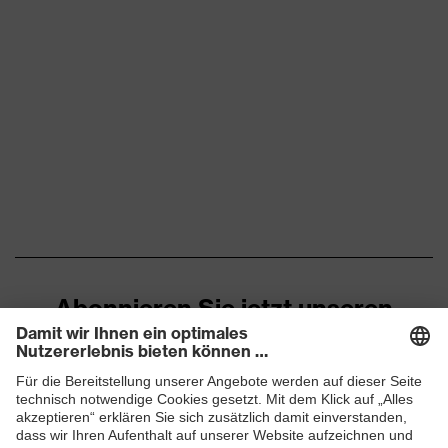
Material
Polycarbonat (PC)
Scheibe
Material
Kunststoff, Synthetik
Tragkörper
Norm
EN 170:2002, EN 166:2001
Farbe Scheibe
farblos
Transmission
91%
Abonnieren Sie jetzt unseren
Newsletter
ZUM NEWSLETTER ANMELDEN