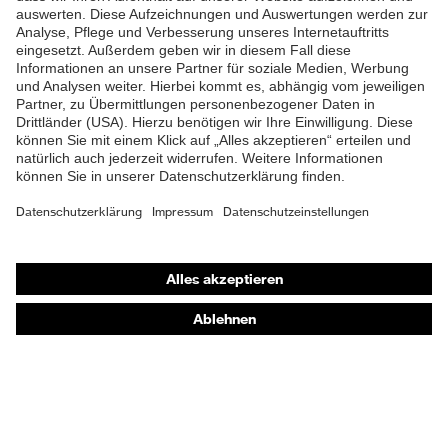
EN 511:2006, EN 388:2016
Norm
+ A1:2018, EN ISO
21420:2020
Shops
Online-Shop für B2B-Kunden
Online-Shop für Personaldienstleister
Online-Shop für Laserschutzprodukte
uvex Optik Shop Fürth
E | 3 Store