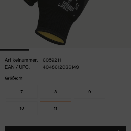
Artikelnummer:
6059211
EAN / UPC:
4048612036143
Größe: 11
7
8
9
10
11