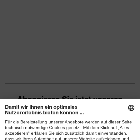
Ausführung
mit Strickbund
3/4 des Handrückens,
Beschichtungsfläche
Innenhand
Für trockene und leicht
Eignung für
feuchte
Arbeitsumgebung
Arbeitsumgebungen
geeignet
Acryl, Elastan, Polyamid
Obermaterial
(PA), Schurwolle
Abonnieren Sie jetzt unseren
Schutz mechanische
Schutz vor Abschürfungen,
Newsletter
Risiken
Schutz vor Risswunden
Schutz thermische
Schutz vor Erfrierung,
Risiken
Schutz vor Kälte
ZUM NEWSLETTER ANMELDEN