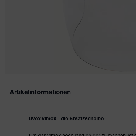
Artikelinformationen
uvex vimox – die Ersatzscheibe
Um das vimox noch langlebiger zu machen, ist di