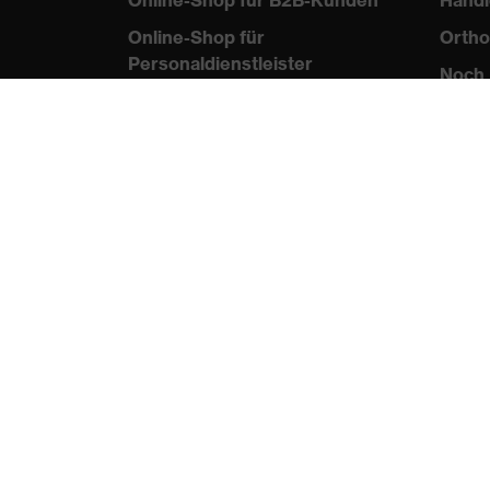
Online-Shop für B2B-Kunden
Händl
Online-Shop für
Ortho
Personaldienstleister
Noch 
Online-Shop für
Laserschutzprodukte
uvex Optik Shop Fürth
E | 3 Store
protecting people