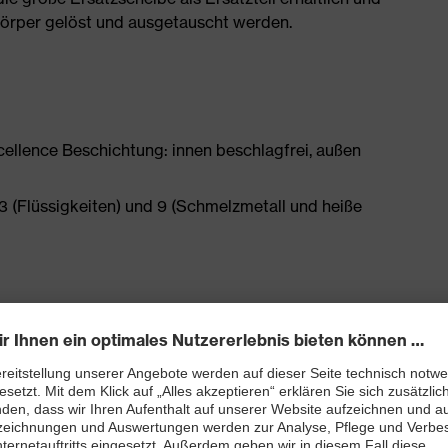
körper gelöst und ausgetauscht werden.
cellence Beschichtung: innen beschlagfrei, außen
(Flüssigkeiten) und 9 (Schmelzmetall und heiße
und chemikalienbeständig (uvex supravision excellence)
nschutz) und EN 170 (UV-Schutz-Filter)