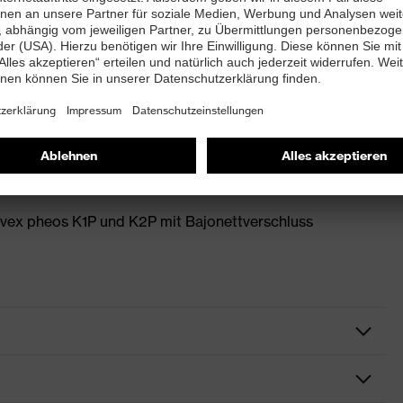
(Flüssigkeiten) und 9 (Schmelzmetall und heiße
 B 9 KN CE
en uvex pheos B-S-WR und dem
vex pheos K1P und K2P mit Bajonettverschluss