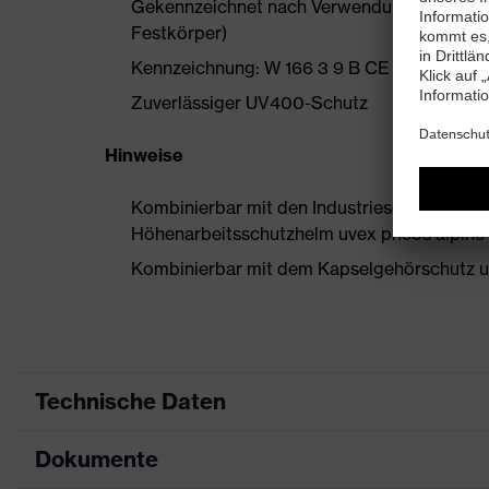
Gekennzeichnet nach Verwendungsbereich 3 
Festkörper)
Kennzeichnung: W 166 3 9 B CE - 2C-1,2 W1
Zuverlässiger UV400-Schutz
Hinweise
Kombinierbar mit den Industrieschutzhelm
Höhenarbeitsschutzhelm uvex pheos alpine
Kombinierbar mit dem Kapselgehörschutz u
Technische Daten
Dokumente
Produktart
Visier