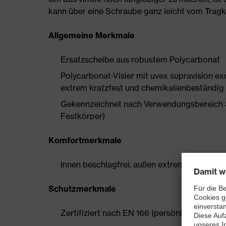
kann über eine Schraube ganz leicht vom Trag
Allgemeine Merkmale
Ersatzscheibe aus robustem Polycarbonat
Polycarbonat-Visier mit uvex supravision ex
extrem kratzfest und chemikalienbeständig
Gekennzeichnet nach Verwendungsbereich 3 
Festkörper)
Komfortmerkmale
Innen beschlagfrei, außen extrem kratzfest 
Schutzmerkmale
Zertifiziert nach EN 166 (persönlicher Auge