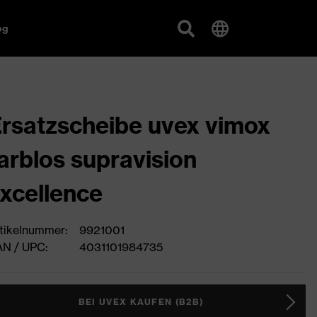
og
rsatzscheibe uvex vimox
arblos supravision
xcellence​
tikelnummer:
9921001
N / UPC:
4031101984735
BEI UVEX KAUFEN (B2B)