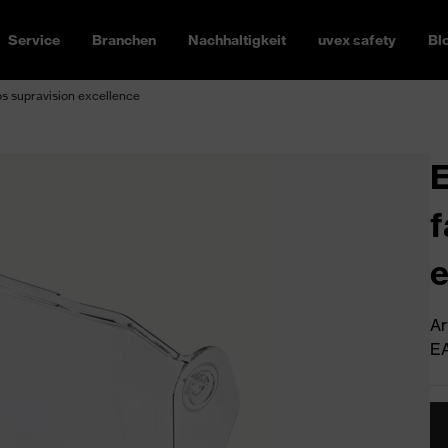
Service
Branchen
Nachhaltigkeit
uvex safety
Bl
s supravision excellence​
E
f
e
Ar
EA