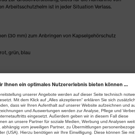
n Arbeitsschutzhelm ist in jeder Situation Verlass.
hmen (30 mm) zum Anbringen von Kapselgehörschutz
rot, grün, blau
eistet optimale Passform und Komfort
imale Belüftung
e stufenlose Weitenregulierung
ung für sehr niedrige Temperaturen (-30 °C)