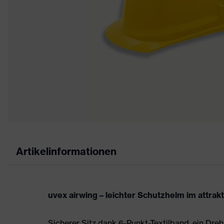
Artikelinformationen
uvex airwing – leichter Schutzhelm im attrak
Sicherer Sitz dank 6-Punkt-Textilband, ein Dre