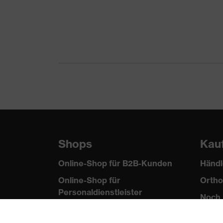
Norm
EN 397:2012 + A1:2012
Schutz
Durchdringungsfestigkeit vo
mechanische
zwischen 150 und 250 N, Ve
Risiken
Schutz
thermische
Flammbeständigkeit, Kältebe
Risiken
Shops
Kau
Online-Shop für B2B-Kunden
Händl
Online-Shop für
Ortho
Personaldienstleister
Noch 
Online-Shop für
Laserschutzprodukte