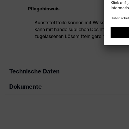
Pflegehinweis
Kunststoffteile können mit Wasser und han
kann mit handelsüblichen Desinfektionsmittel
zugelassenen Lösemitteln gereinigt werden.
Technische Daten
Dokumente
Produktart
Schutzhelm
Produkttyp
Industrieschutzhelm
Datenblatt
Produktfamilie
uvex airwing
CE Konformitätserklärung
Farbe
gelb