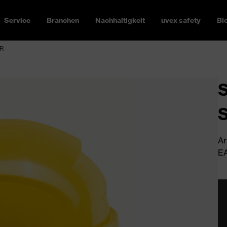
Service
Branchen
Nachhaltigkeit
uvex safety
Bl
WR
S
Ar
EA