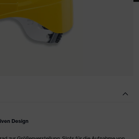
tiven Design
hrad zur Größenverstellung, Slots für die Aufnahme von