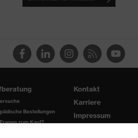
n spitzen und scharfen Gegenständen, Kinnriemenöffnung
rtikale Stoßdämpfung
ständigkeit bis -30 °C
fberatung
Kontakt
ersuche
Karriere
pädische Bestellungen
Impressum
Fragen zum Kauf?
Datenschutz