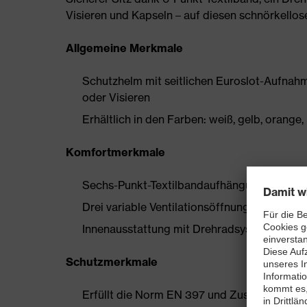
Visieren und Kapseln – auf diesen schnörkellose
Allgemeine Merkmale
Schutzhelm mit seitlichen Euroslot-Aufna
oder Visieren
Erhältlich in den Farben: weiß, gelb, orange, 
Komfortmerkmale
Sechs-Punkt-Textilbandaufhängung gewährl
Drei variable Ventilationsöffnungen für max
Innenausstattung mit Drehradsystem für ein
Schutzmerkmale
Erfüllt die Norm EN 397 und Zusatzanforder