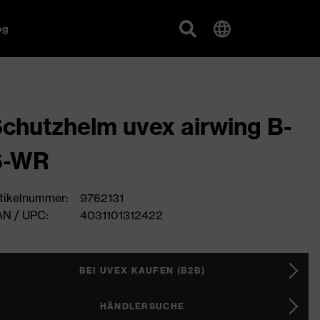
og
chutzhelm uvex airwing B-
S-WR
tikelnummer:
9762131
N / UPC:
4031101312422
BEI UVEX KAUFEN (B2B)
HÄNDLERSUCHE