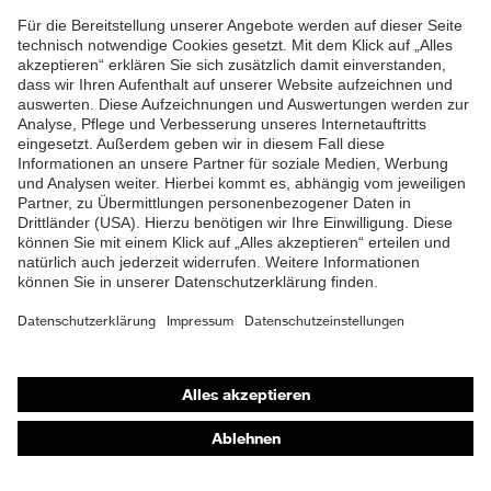
Stoßdämpfung
Schutz
ZUM NEWSLETTER ANMELDEN
Flammbeständigkeit,
thermische
Kältebeständigkeit bis -30 °C
Risiken
Shops
Online-Shop für B2B-Kunden
Online-Shop für Personaldienstleister
Online-Shop für Laserschutzprodukte