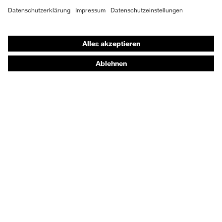
Shops
Online-Shop für B2B-Kunden
Online-Shop für Personaldienstleister
Online-Shop für Laserschutzprodukte
uvex Optik Shop Fürth
E | 3 Store
Kaufberatung
Händlersuche
Orthopädische Bestellungen
Noch Fragen zum Kauf?