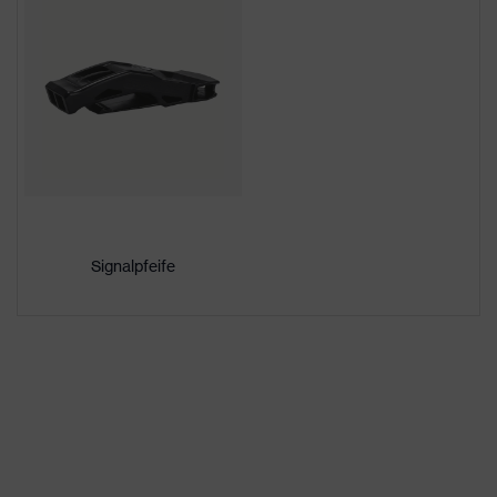
Geschlecht
Unisex
Konformitätserklärungen
Schirmlänge
kurzer Schirm
High Density Polyethylen
Material Außenschale
(HDPE)
uvex Technologie
uvex climazone
Kapselgehörschutz und
Visier (Euroslots 30 mm),
Signalpfeife
Anbindung Helmzubehör
Weiteres Zubehör (z.B.
Helmlampe)
6-Punkt-
Ausstattung
Innenausstattung
Belüftungen
ohne Lüftungen
Konventionelle
Innenausstattungsvariante