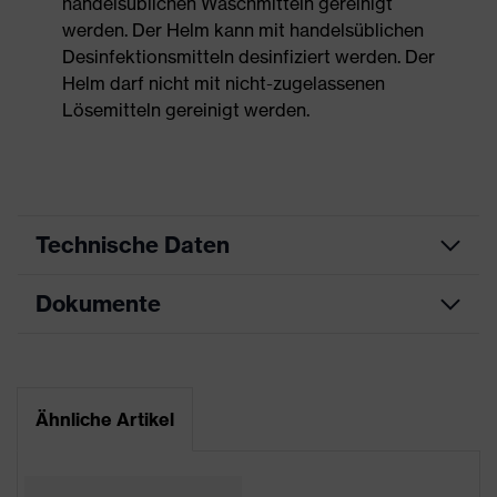
handelsüblichen Waschmitteln gereinigt
werden. Der Helm kann mit handelsüblichen
Desinfektionsmitteln desinfiziert werden. Der
Helm darf nicht mit nicht-zugelassenen
Lösemitteln gereinigt werden.
Technische Daten
Dokumente
Produktart
Schutzhelm
Produkttyp
Industrieschutzhelm
Datenblatt
Produktfamilie
uvex pheos
Ähnliche Artikel
CE Konformitätserklärung
Farbe
blau
Downloadportal für CE