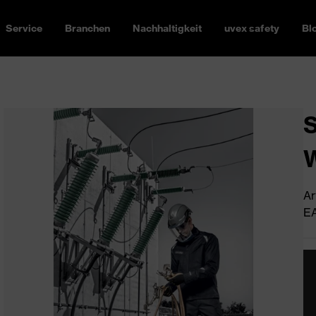
Service
Branchen
Nachhaltigkeit
uvex safety
Bl
S
Ar
EA