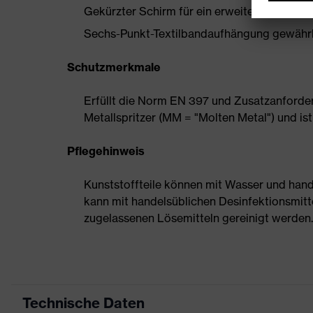
Gekürzter Schirm für ein erweitertes Blickf
Sechs-Punkt-Textilbandaufhängung gewährl
Schutzmerkmale
Erfüllt die Norm EN 397 und Zusatzanforder
Metallspritzer (MM = "Molten Metal") und 
Pflegehinweis
Kunststoffteile können mit Wasser und han
kann mit handelsüblichen Desinfektionsmittel
zugelassenen Lösemitteln gereinigt werden.
Technische Daten