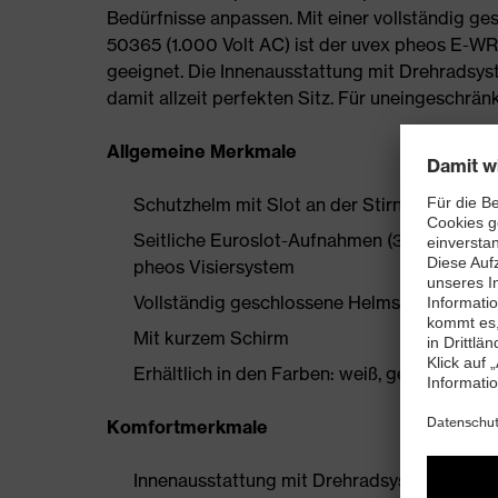
Bedürfnisse anpassen. Mit einer vollständig g
50365 (1.000 Volt AC) ist der uvex pheos E-WR 
geeignet. Die Innenausstattung mit Drehradsys
damit allzeit perfekten Sitz. Für uneingeschrä
Allgemeine Merkmale
Schutzhelm mit Slot an der Stirnseite für 
Seitliche Euroslot-Aufnahmen (30 mm) zum
pheos Visiersystem
Vollständig geschlossene Helmschale für di
Mit kurzem Schirm
Erhältlich in den Farben: weiß, gelb, blau, or
Komfortmerkmale
Innenausstattung mit Drehradsystem für ein