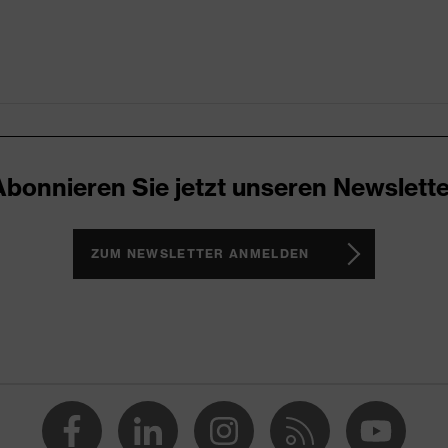
tattung
enausstattung
Abonnieren Sie jetzt unseren Newslette
ZUM NEWSLETTER ANMELDEN
 397:2012 + A1:2012
pannung bis 1500 V (DC), Schutz vor Wechselspannung bis