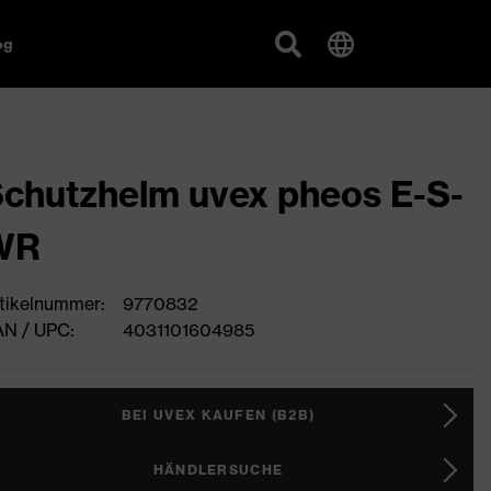
og
chutzhelm uvex pheos E-S-
WR
tikelnummer:
9770832
N / UPC:
4031101604985
BEI UVEX KAUFEN (B2B)
HÄNDLERSUCHE