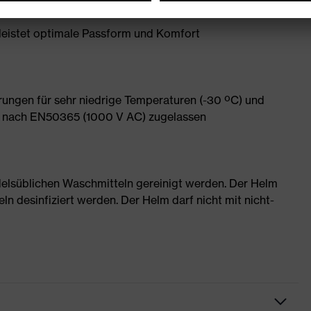
eld nach oben
eistet optimale Passform und Komfort
ungen für sehr niedrige Temperaturen (-30 ºC) und
ist nach EN50365 (1000 V AC) zugelassen
delsüblichen Waschmitteln gereinigt werden. Der Helm
n desinfiziert werden. Der Helm darf nicht mit nicht-