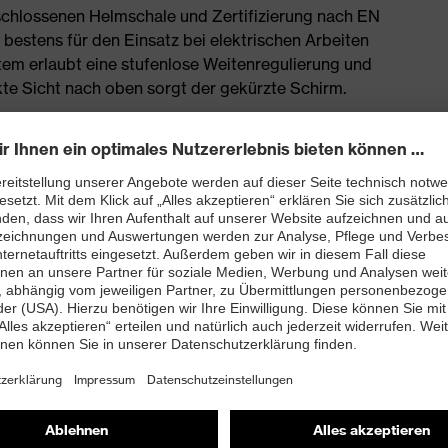
eschlossenen Helmschale und Zertifizierung nach EN
bestens für den Einsatz bei elektrischen Arbeiten
tem erlaubt eine stufenlose Weitenregulierung und
nkte Sicht nach oben sorgt der gekürzte Schirm.
Helmlampen
 Anbringen von Kapselgehörschutz und dem uvex
e Verwendung im Elektrikerbereich
ange, grün, rot, schwarz
e stufenlose Weitenregulierung