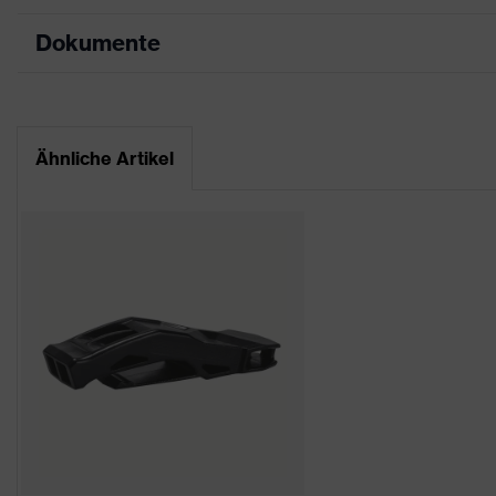
Dokumente
Produktart
Schutzhelm
Produkttyp
Industrieschutzhel
Datenblatt
Produktfamilie
uvex pheos
Ähnliche Artikel
CE Konformitätserklärung
Farbe
grau
Downloadportal für CE Konformitätserklä
Geschlecht
Unisex
Schirmlänge
kurzer Schirm
Material Außenschale
High Density Polye
uvex Technologie
uvex climazone
Kapselgehörschutz 
Anbindung Helmzubehör
Helmlampe)