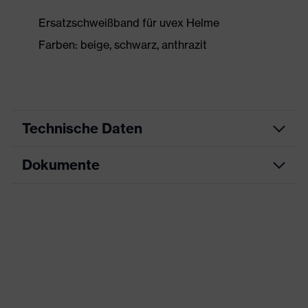
Ersatzschweißband für uvex Helme
Farben: beige, schwarz, anthrazit
Technische Daten
Dokumente
Produktart
Zubehör
Produkttyp
Schweißband
Datenblatt
Produktfamilie
Accessories Helmets
Geschlecht
Unisex
Eigenschaften Zubehör
Material: Leder