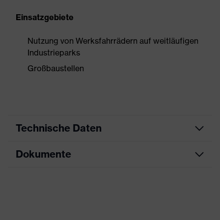
Einsatzgebiete
Nutzung von Werksfahrrädern auf weitläufigen
Industrieparks
Großbaustellen
Technische Daten
Dokumente
Produktart
Schutzhelm
Bergsteigerhelm,
Produkttyp
Datenblatt
Industrieschutzhelm
Produktfamilie
uvex perfexxion
CE Konformitätserklärung