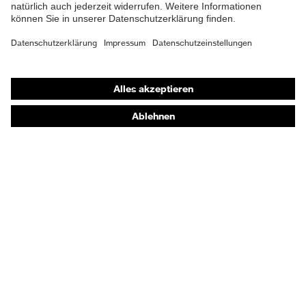
Shops
Online-Shop für B2B-Kunden
Online-Shop für Personaldienstleister
Online-Shop für Laserschutzprodukte
uvex Optik Shop Fürth
E | 3 Store
Kaufberatung
Händlersuche
Orthopädische Bestellungen
Noch Fragen zum Kauf?