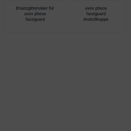
UV-Schutz
-
Ersatzgittervisier für
uvex pheos
uvex pheos
faceguard
uvex
uvex supravision-
faceguard
Anstoßkappe
Technologie
Beschichtungstechnologie
Drehverschluss für individuelle
Einstellbarkeit,
Hochklappmechanismus mit
Ausstattung
stufenloser Einstellbarkeit,
integrierte Stirnabdeckung,
Scheibenwechsel möglich
Kennzeichnung
W EN 1731:2006 F - CE W EN
Visier
1731:2006 F
Material
Kunststoff
Rahmen
Material
Edelstahl Gitter
Scheibe