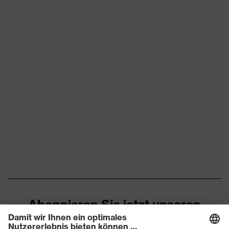
Norm
EN 170:2002, EN 166:2001
Farbe Scheibe
farblos
Transmission
60%
Abonnieren Sie jetzt unseren
Newsletter