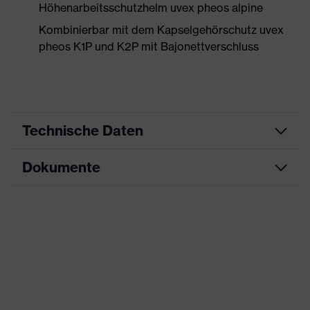
Höhenarbeitsschutzhelm uvex pheos alpine
Kombinierbar mit dem Kapselgehörschutz uvex
pheos K1P und K2P mit Bajonettverschluss
Technische Daten
Dokumente
Produktart
Visier
Produktfamilie
uvex pheos visor
Datenblatt
Farbe
schwarz
CE Konformitätserklärung
Geschlecht
Unisex
Downloadportal für CE
Scheibentönung
farblos
Konformitätserklärungen