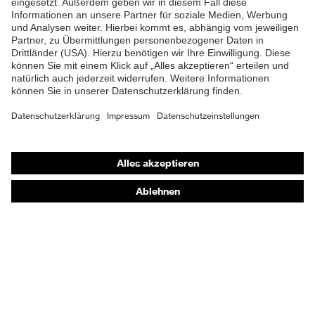
zwischen 150 und 250 N,
Vertikale Stoßdämpfung
Flammbeständigkeit,
Schutz thermische Risiken
Kältebeständigkeit bis
-30 °C
Shops
Online-Shop für B2B-Kunden
Online-Shop für Personaldienstleister
Online-Shop für Laserschutzprodukte
uvex Optik Shop Fürth
E | 3 Store
Kaufberatung