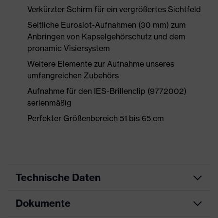
Verkürzter Schirm für ein vergrößertes Sichtfeld
Seitliche Euroslot-Aufnahmen (30 mm) zum
Anbringen von Kapselgehörschutz und dem
pronamic Visiersystem
Weitere Elemente zur Aufnahme unseres
umfangreichen Zubehörs
Aufnahme für den IES-Brillenclip (9772002)
serienmäßig
Perfekter Größenbereich 51 bis 65 cm
Technische Daten
Dokumente
Produktart
Schutzhelm