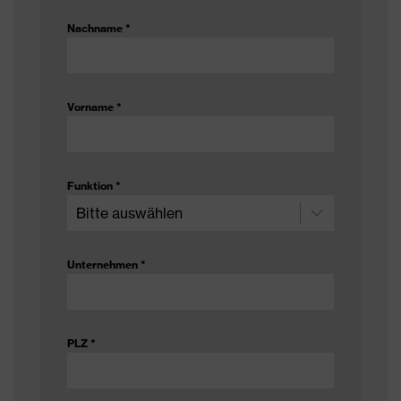
Futter
Ohne Fütterung
Nachname
*
Obermaterial
Ohne Fütterung
Aceton (B), Ethylacetat (I),
Flusssäure 40% (S),
Vorname
*
Prüfchemikalien
Formaldehyd 37% (T),
Methanol (A), Schwefelsäure
96% (L)
Funktion
*
Schutz vor Aldehyde, Schutz
Schutz chemische
vor Alkohole, Schutz vor Ester,
Risiken
Schutz vor Ketone, Schutz vor
Laugen, Schutz vor Säuren
Unternehmen
*
EN ISO 374-1:2016, EN ISO
Norm
374-5:2016, EN 388:2016 +
A1:2018
PLZ
*
Handschuhlänge
35