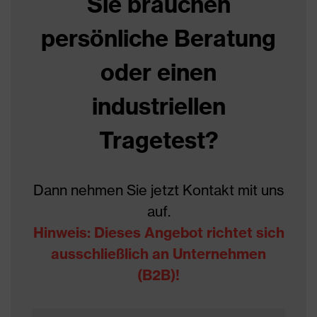
Sie brauchen
Geschlecht
Unisex
persönliche Beratung
Beschichtung
Brombutyl
oder einen
Wiederverwendung
Mehrweg (R)
industriellen
Ausführung
Keine Angabe
Tragetest?
Beschichtungsfläche
vollflächig beschichtet
Beständigkeit gegen
Säuren
Dann nehmen Sie jetzt Kontakt mit uns
Substanzen
auf.
für feuchte und ölige, aber
Hinweis: Dieses Angebot richtet sich
auch trockene
Eignung für
ausschließlich an Unternehmen
Arbeitsumgebungen geeignet,
Arbeitsumgebung
für feuchte und nasse
(B2B)!
Arbeitsumgebungen