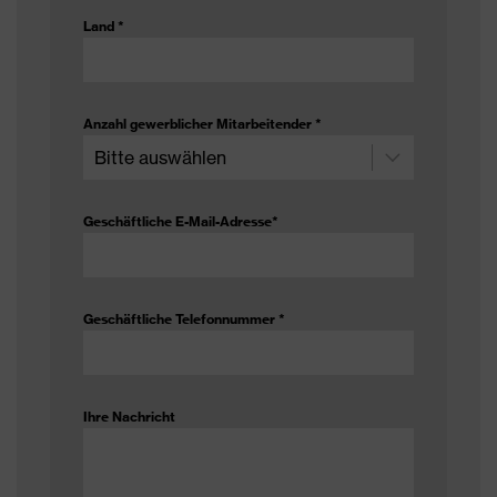
Beschichtungsstärke
0.50
Land
*
Anzahl gewerblicher Mitarbeitender
*
Geschäftliche E-Mail-Adresse
*
Geschäftliche Telefonnummer
*
Ihre Nachricht