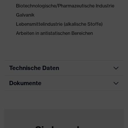
Biotechnologische/Pharmazeutische Industrie
Galvanik
Lebensmittelindustrie (alkalische Stoffe)
Arbeiten in antistatischen Bereichen
Technische Daten
Dokumente
Produktart
Schutzhandschuh
Produkttyp
Chemikalienschutzhandschuhe
Datenblatt
Produktfamilie
uvex profabutyl
Farbe
schwarz