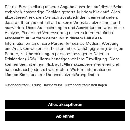
Stoßdämpfung
Schutz
ZUM NEWSLETTER ANMELDEN
Flammbeständigkeit,
thermische
Kältebeständigkeit bis -30 °C
Risiken
Shops
Online-Shop für B2B-Kunden
Online-Shop für Personaldienstleister
Online-Shop für Laserschutzprodukte