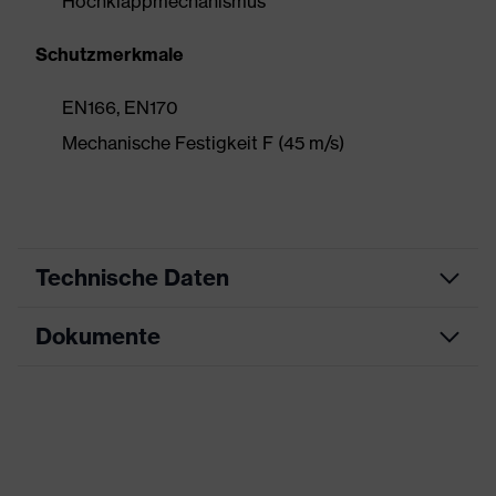
Hochklappmechanismus
Schutzmerkmale
EN166, EN170
Mechanische Festigkeit F (45 m/s)
Technische Daten
Dokumente
Produktart
Visier
Produktfamilie
9710 Face shield
Datenblatt
Farbe
schwarz
CE Konformitätserklärung
Geschlecht
Unisex