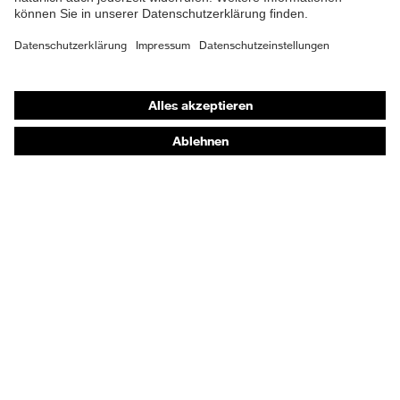
Shops
Online-Shop für B2B-Kunden
Online-Shop für Personaldienstleister
Online-Shop für Laserschutzprodukte
uvex Optik Shop Fürth
E | 3 Store
Kaufberatung
Händlersuche
Orthopädische Bestellungen
Noch Fragen zum Kauf?