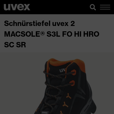
Schnürstiefel uvex 2
MACSOLE® S3L FO HI HRO
SC SR