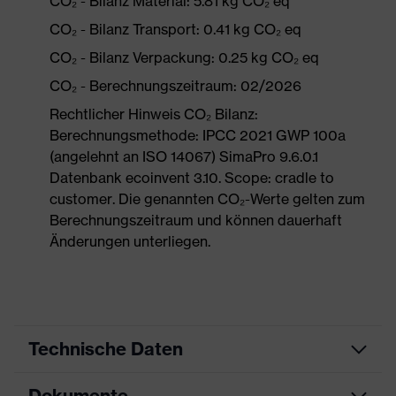
CO₂ - Bilanz Material: 5.81 kg CO₂ eq
CO₂ - Bilanz Transport: 0.41 kg CO₂ eq
CO₂ - Bilanz Verpackung: 0.25 kg CO₂ eq
CO₂ - Berechnungszeitraum: 02/2026
Rechtlicher Hinweis CO₂ Bilanz:
Berechnungsmethode: IPCC 2021 GWP 100a
(angelehnt an ISO 14067) SimaPro 9.6.0.1
Datenbank ecoinvent 3.10. Scope: cradle to
customer. Die genannten CO₂-Werte gelten zum
Berechnungszeitraum und können dauerhaft
Änderungen unterliegen.
Technische Daten
Dokumente
Produktart
Sicherheitsschuh