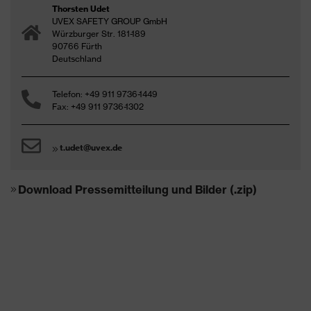
Thorsten Udet
UVEX SAFETY GROUP GmbH
Würzburger Str. 181-189
90766 Fürth
Deutschland
Telefon: +49 911 9736-1449
Fax: +49 911 9736-1302
t.udet@uvex.de
Download Pressemitteilung und Bilder (.zip)