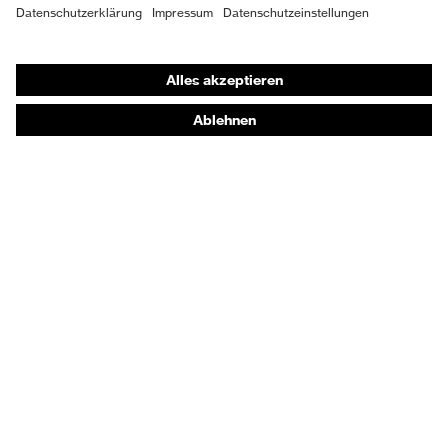
Shops
Online-Shop für B2B-Kunden
Online-Shop für Personaldienstleister
Online-Shop für Laserschutzprodukte
uvex Optik Shop Fürth
E | 3 Store
Kaufberatung
Händlersuche
Orthopädische Bestellungen
Noch Fragen zum Kauf?