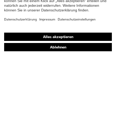
Shops
Online-Shop für B2B-Kunden
Online-Shop für Personaldienstleister
Online-Shop für Laserschutzprodukte
uvex Optik Shop Fürth
E | 3 Store
Kaufberatung
Händlersuche
Orthopädische Bestellungen