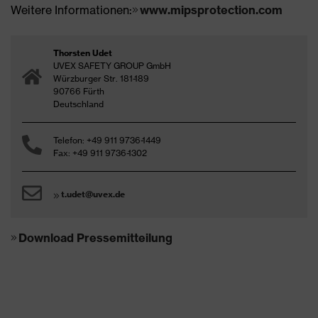
Weitere Informationen:
www.mipsprotection.com
Thorsten Udet
UVEX SAFETY GROUP GmbH
Würzburger Str. 181-189
90766 Fürth
Deutschland
Telefon: +49 911 9736-1449
Fax: +49 911 9736-1302
t.udet@uvex.de
Download Pressemitteilung