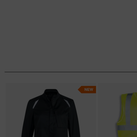
Jacke wie Hose – schlüpfen Sie rein!
NEW