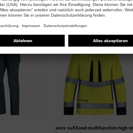
5 Farbvarianten
ssentials Mantel
uvex suXXeed essentials Bundhose
Herren
uvex suXXeed multifunction high vi