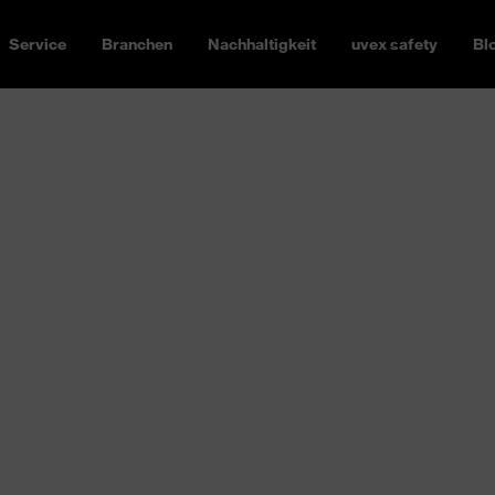
Service
Branchen
Nachhaltigkeit
uvex safety
Bl
st: uvex bietet vom
ity“-Multifunktionsjacke
he Workwear.
Passform, die
ile sind individualisierbar:
hirts, Hosen, Westen & Co. zu
und schafft Aufmerksamkeit.