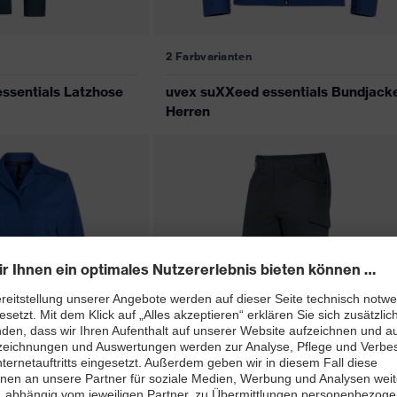
2 Farbvarianten
ssentials Latzhose
uvex suXXeed essentials Bundjack
Herren