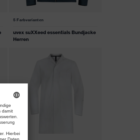
5 Farbvarianten
e
uvex suXXeed essentials Bundjacke
Herren