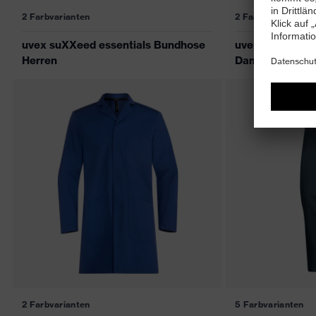
2 Farbvarianten
2 Farbvarianten
uvex suXXeed essentials Bundhose
uvex suXXeed e
Herren
Damen
2 Farbvarianten
5 Farbvarianten