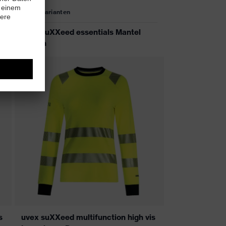
5 Farbvarianten
uvex suXXeed essentials Mantel
Herren
s
uvex suXXeed multifunction high vis