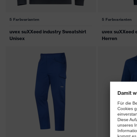
5 Farbvarianten
5 Farbvarianten
uvex suXXeed industry Sweatshirt
uvex suXXeed e
Unisex
Herren