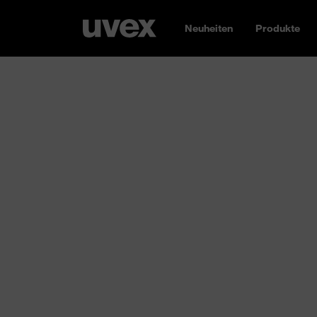
Neuheiten
Produkte
Bekleidung
Der Stoff, aus dem Ihre Sicherheit gemacht i
Chemikalienschutzanzug bis zur „High Visibil
topfunktionale Schutzkleidung und modisc
performt
. Besonders spannend: Alle unsere Te
Wir helfen Ihnen dabei, Ihr Firmenlogo auf S
bringen. So stiftet ihre Teamwear Identität 