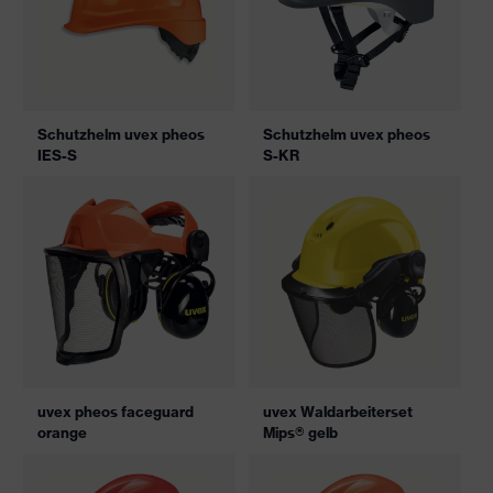
Schutzhelm uvex pheos
Schutzhelm uvex pheos
IES-S
S-KR
uvex pheos faceguard
uvex Waldarbeiterset
orange
Mips® gelb