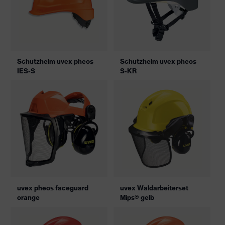
Schutzhelm uvex pheos
Schutzhelm uvex pheos
IES-S
S-KR
uvex pheos faceguard
uvex Waldarbeiterset
orange
Mips® gelb