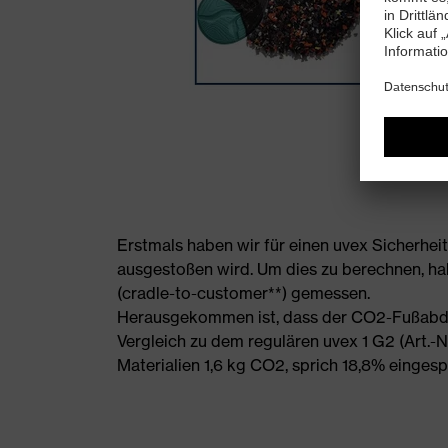
Erstmals haben wir für einen uvex Sicherhei
ausgestoßen wird. Um dies zu berechnen, ha
(cradle-to-customer**) gemessen.
Herausgekommen ist, dass der CO2-Fußabdruc
Vergleich zu dem regulären uvex 1 G2 (Art.
Materialien 1,6 kg CO2, sprich 18,8% einges