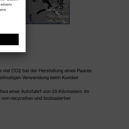
 viel CO2 bei der Herstellung eines Paares
 erstmaligen Verwendung beim Kunden
twa einer Autofahrt von 35 Kilometern. Im
 von recycelten und biobasierten