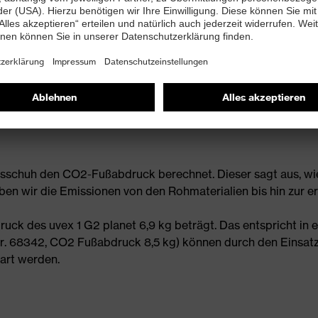
tsschuh den CO2-Fußabdruck berechnet. Dieser sagt aus, wie
ben wir die Emissionen von den Rohmaterialien bis hin zur
k des uvex 1 G2 planet 6,9 kg beträgt. Das entspricht in e
-Nr. 68342, CO2 Fußabdruck 8,5 kg) können durch den Einsatz
part werden.