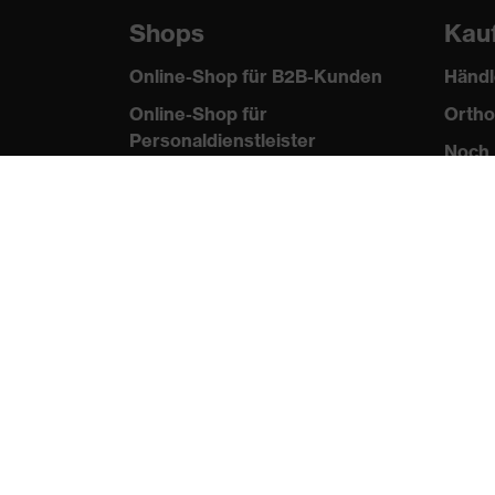
Shops
Kau
Online-Shop für B2B-Kunden
Händl
Online-Shop für
Ortho
Personaldienstleister
Noch 
Online-Shop für
Laserschutzprodukte
uvex Optik Shop Fürth
E | 3 Store