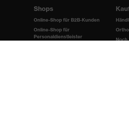
Shops
Kau
Online-Shop für B2B-Kunden
Händl
Online-Shop für
Ortho
Personaldienstleister
Noch 
Online-Shop für
Laserschutzprodukte
uvex Optik Shop Fürth
E | 3 Store