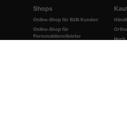
Shops
Kau
Online-Shop für B2B-Kunden
Händl
Online-Shop für
Ortho
Personaldienstleister
Noch 
Online-Shop für
Laserschutzprodukte
uvex Optik Shop Fürth
E | 3 Store