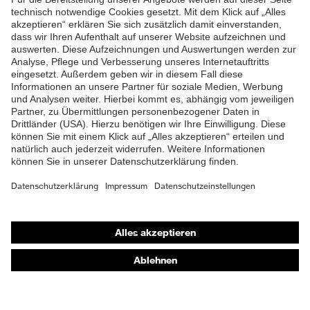
ZUM NEWSLETTER ANMELDEN
Shops
Online-Shop für B2B-Kunden
Online-Shop für Personaldienstleister
Online-Shop für Laserschutzprodukte
uvex Optik Shop Fürth