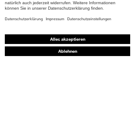
Shops
Online-Shop für B2B-Kunden
Online-Shop für Personaldienstleister
Online-Shop für Laserschutzprodukte
uvex Optik Shop Fürth
E | 3 Store
Kaufberatung
Händlersuche
Orthopädische Bestellungen
Noch Fragen zum Kauf?