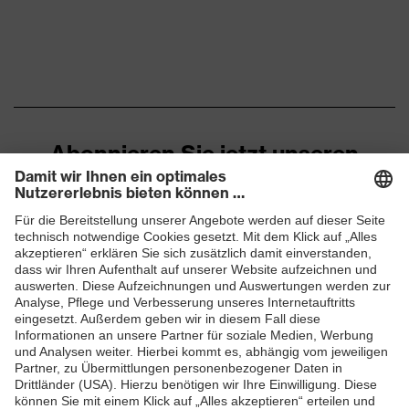
Material Dichtlippe
PVC
Material Kopfband
Textil
Acrylnitril-Butadien-Styrol-
Material Ventil
Copolymere (ABS)
Abonnieren Sie jetzt unseren
Norm
EN 149:2001 + A1:2009
Newsletter
ZUM NEWSLETTER ANMELDEN