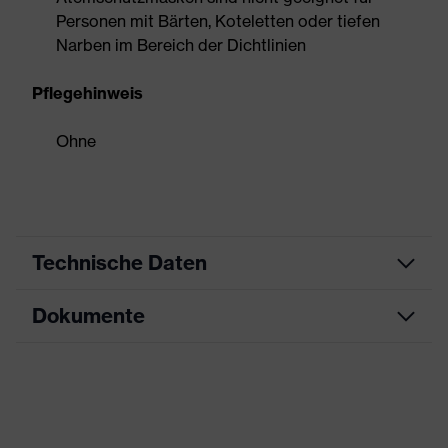
Personen mit Bärten, Koteletten oder tiefen
Narben im Bereich der Dichtlinien
Pflegehinweis
Ohne
Technische Daten
Dokumente
Produktart
Atemschutzmaske
Produkttyp
Formmaske
Datenblatt
Produktfamilie
uvex silv-Air c
CE Konformitätserklärung