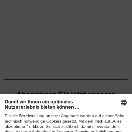
Ausstattung
Weiche Materialkanten
Komfort-Dichtlippe
im Nasenbereich
längenverstellbar mit
Kopfband
Stopper
Material Dichtlippe
EVA Schaum
Material Kopfband
Textil
Acrylnitril-Butadien-Styrol-
Material Ventil
Copolymere (ABS)
Abonnieren Sie jetzt unseren
Norm
EN 149:2001 + A1:2009
Newsletter
ZUM NEWSLETTER ANMELDEN