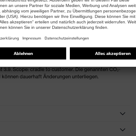
ngsmethode: IPCC 2021 GWP 100a (angelehnt an ISO
 3.9. Scope: cradle to customer. Die genannten CO₂-
 können dauerhaft Änderungen unterliegen.
Gehörschutzstöpsel