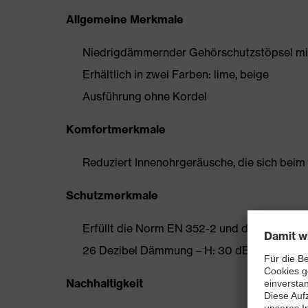
Allgemeine Merkmale
Niedrigdämmernder Gehörschutzstöpsel mi
Erhältlich in zwei Farben: lime, beige
Ausführung ohne Kordel
Komfortmerkmale
Reduziert Innenohrgeräusche, die sich bei
Schutzmerkmale
Erfüllt die Norm EN 352-2 und die Zusatzan
26 Dezibel Dämmung – H: 30 dB, M: 23 dB, 
Nachhaltigkeit