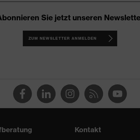
30
Abonnieren Sie jetzt unseren Newslette
18
ZUM NEWSLETTER ANMELDEN
23
beige
Polyurethan (PU)
EN 352-2:2020
fberatung
Kontakt