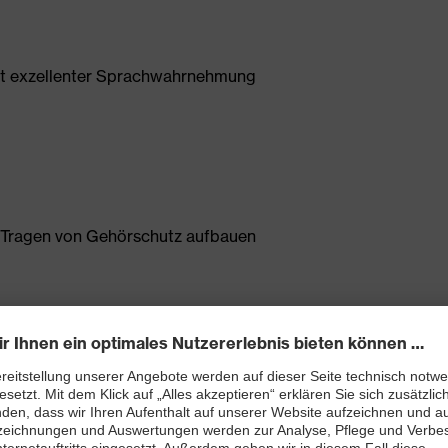
t exzellenter Sprachwahrnehmung
m Tragen von Gehörschutz aufbauen
forderung "Warnsignalhören, allgemein" (W)
L: 18 dB