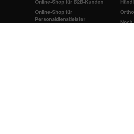
Online-Shop für B2B-Kunden
Händl
Online-Shop für
Ortho
Personaldienstleister
Noch 
Online-Shop für
Laserschutzprodukte
uvex Optik Shop Fürth
E | 3 Store
protecting people