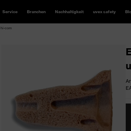
Service
Branchen
Nachhaltigkeit
uvex safety
Bl
 hi-com
E
u
Ar
EA