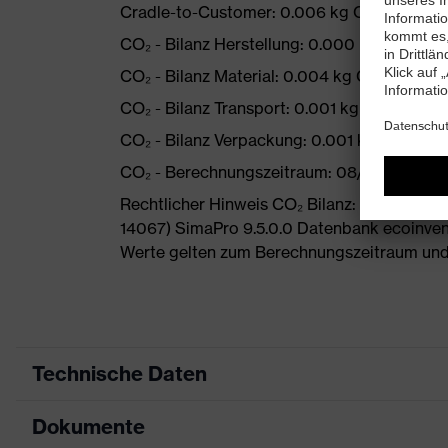
Cradle-to-Customer: 0.006 kg CO₂ eq
CO₂ - Bilanz Herstellung: 0.000 kg CO₂ eq
CO₂ - Bilanz Material: 0.004 kg CO₂ eq
CO₂ - Bilanz Transport: 0.001 kg CO₂ eq
CO₂ - Bilanz Verpackung: 0.001 kg CO₂ eq
CO₂ - Berechnungszeitraum: 08/2024
Rechtlicher Hinweis CO₂ Bilanz: Berechnu
14067) SimaPro 9.5.0.0 Datenbank ecoinvent
Werte gelten zum Berechnungszeitraum und
Technische Daten
Dokumente
Produktart