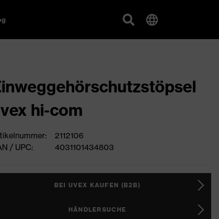
og
inweggehörschutzstöpsel
vex hi-com
tikelnummer:
2112106
N / UPC:
4031101434803
BEI UVEX KAUFEN (B2B)
HÄNDLERSUCHE