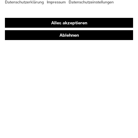
Shops
Online-Shop für B2B-Kunden
Online-Shop für Personaldienstleister
Online-Shop für Laserschutzprodukte
uvex Optik Shop Fürth
E | 3 Store
Kaufberatung
Händlersuche
Orthopädische Bestellungen
Noch Fragen zum Kauf?
Kontakt