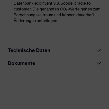
Datenbank ecoinvent 3.8. Scope: cradle to
customer. Die genannten CO₂-Werte gelten zum
Berechnungszeitraum und können dauerhaft
Änderungen unterliegen.
Technische Daten
Dokumente
Produktart
Kapselgehörschutz
Produkttyp
Kapseln
Datenblatt
Produktfamilie
uvex K-Series
CE Konformitätserklärung
Farbe
gelb, schwarz
Downloadportal für CE
Geschlecht
Unisex